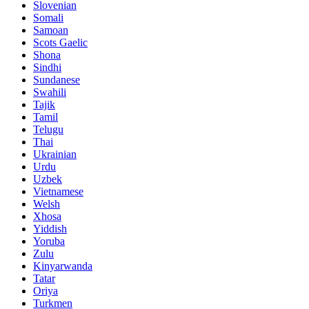
Slovenian
Somali
Samoan
Scots Gaelic
Shona
Sindhi
Sundanese
Swahili
Tajik
Tamil
Telugu
Thai
Ukrainian
Urdu
Uzbek
Vietnamese
Welsh
Xhosa
Yiddish
Yoruba
Zulu
Kinyarwanda
Tatar
Oriya
Turkmen