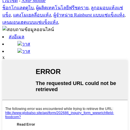
เว็บไซต์
-
AMP Mobile
ช็อกโกแลตดูไบ
,
ผู้ผลิตเทคโนโลยีฟรีซดราย
,
ลูกอมอบแห้งแช่
แข็ง
,
แตงโมเยลลี่อบแห้ง
,
ผู้จำหน่าย Rainburst แบบแช่แข็งแห้ง
,
เลนมอนเฮดแบบแช่แข็งแห้ง
,
ส่งอีเมล
วาส
วาส
x