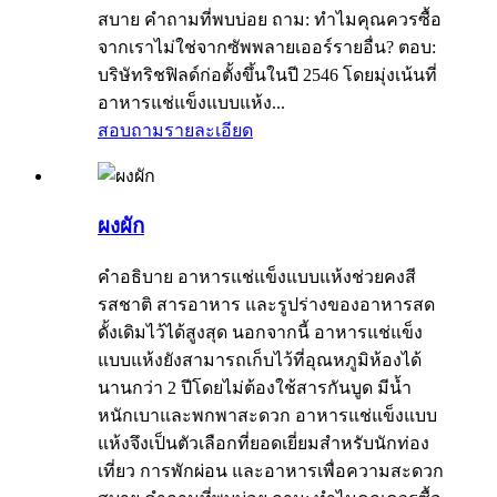
สบาย คำถามที่พบบ่อย ถาม: ทำไมคุณควรซื้อ
จากเราไม่ใช่จากซัพพลายเออร์รายอื่น? ตอบ:
บริษัทริชฟิลด์ก่อตั้งขึ้นในปี 2546 โดยมุ่งเน้นที่
อาหารแช่แข็งแบบแห้ง...
สอบถาม
รายละเอียด
ผงผัก
คำอธิบาย อาหารแช่แข็งแบบแห้งช่วยคงสี
รสชาติ สารอาหาร และรูปร่างของอาหารสด
ดั้งเดิมไว้ได้สูงสุด นอกจากนี้ อาหารแช่แข็ง
แบบแห้งยังสามารถเก็บไว้ที่อุณหภูมิห้องได้
นานกว่า 2 ปีโดยไม่ต้องใช้สารกันบูด มีน้ำ
หนักเบาและพกพาสะดวก อาหารแช่แข็งแบบ
แห้งจึงเป็นตัวเลือกที่ยอดเยี่ยมสำหรับนักท่อง
เที่ยว การพักผ่อน และอาหารเพื่อความสะดวก