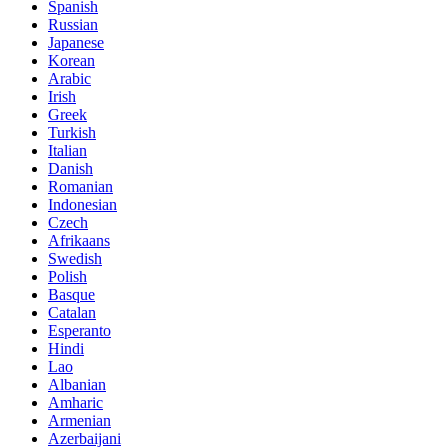
Spanish
Russian
Japanese
Korean
Arabic
Irish
Greek
Turkish
Italian
Danish
Romanian
Indonesian
Czech
Afrikaans
Swedish
Polish
Basque
Catalan
Esperanto
Hindi
Lao
Albanian
Amharic
Armenian
Azerbaijani