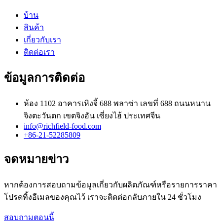
บ้าน
สินค้า
เกี่ยวกับเรา
ติดต่อเรา
ข้อมูลการติดต่อ
ห้อง 1102 อาคารเหิงจี้ 688 พลาซ่า เลขที่ 688 ถนนหนาน
จิงตะวันตก เขตจิงอัน เซี่ยงไฮ้ ประเทศจีน
info@richfield-food.com
+86-21-52285809
จดหมายข่าว
หากต้องการสอบถามข้อมูลเกี่ยวกับผลิตภัณฑ์หรือรายการราคา
โปรดทิ้งอีเมลของคุณไว้ เราจะติดต่อกลับภายใน 24 ชั่วโมง
สอบถามตอนนี้