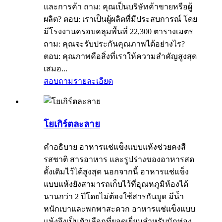
และการค้า ถาม: คุณเป็นบริษัทค้าขายหรือผู้
ผลิต? ตอบ: เราเป็นผู้ผลิตที่มีประสบการณ์ โดย
มีโรงงานครอบคลุมพื้นที่ 22,300 ตารางเมตร
ถาม: คุณจะรับประกันคุณภาพได้อย่างไร?
ตอบ: คุณภาพคือสิ่งที่เราให้ความสำคัญสูงสุด
เสมอ...
สอบถาม
รายละเอียด
โยเกิร์ตละลาย
คำอธิบาย อาหารแช่แข็งแบบแห้งช่วยคงสี
รสชาติ สารอาหาร และรูปร่างของอาหารสด
ดั้งเดิมไว้ได้สูงสุด นอกจากนี้ อาหารแช่แข็ง
แบบแห้งยังสามารถเก็บไว้ที่อุณหภูมิห้องได้
นานกว่า 2 ปีโดยไม่ต้องใช้สารกันบูด มีน้ำ
หนักเบาและพกพาสะดวก อาหารแช่แข็งแบบ
แห้งจึงเป็นตัวเลือกที่ยอดเยี่ยมสำหรับนักท่อง