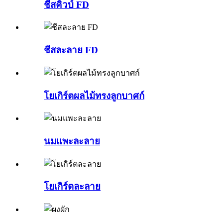
ชีสคิวบ์ FD
ชีสละลาย FD
โยเกิร์ตผลไม้ทรงลูกบาศก์
นมแพะละลาย
โยเกิร์ตละลาย