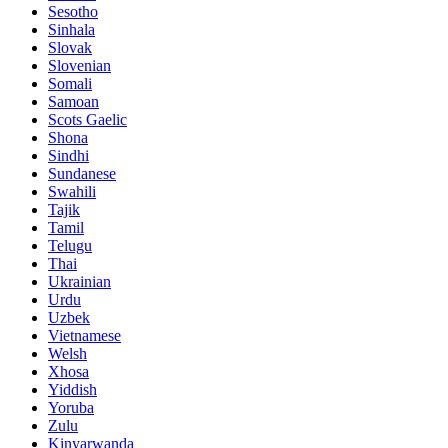
Sesotho
Sinhala
Slovak
Slovenian
Somali
Samoan
Scots Gaelic
Shona
Sindhi
Sundanese
Swahili
Tajik
Tamil
Telugu
Thai
Ukrainian
Urdu
Uzbek
Vietnamese
Welsh
Xhosa
Yiddish
Yoruba
Zulu
Kinyarwanda