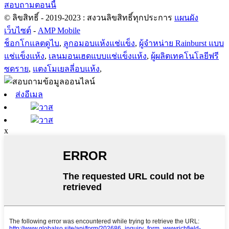
สอบถามตอนนี้
© ลิขสิทธิ์ - 2019-2023 : สงวนลิขสิทธิ์ทุกประการ
แผนผัง
เว็บไซต์
-
AMP Mobile
ช็อกโกแลตดูไบ
,
ลูกอมอบแห้งแช่แข็ง
,
ผู้จำหน่าย Rainburst แบบ
แช่แข็งแห้ง
,
เลนมอนเฮดแบบแช่แข็งแห้ง
,
ผู้ผลิตเทคโนโลยีฟรี
ซดราย
,
แตงโมเยลลี่อบแห้ง
,
ส่งอีเมล
วาส
วาส
x