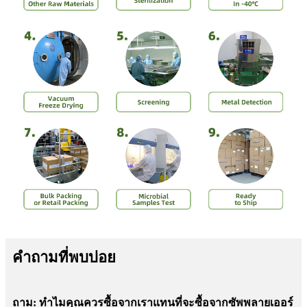
คำถามที่พบบ่อย
ถาม: ทำไมคุณควรซื้อจากเราแทนที่จะซื้อจากซัพพลายเออร์