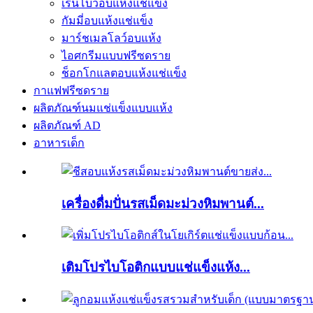
เรนโบว์อบแห้งแช่แข็ง
กัมมี่อบแห้งแช่แข็ง
มาร์ชเมลโลว์อบแห้ง
ไอศกรีมแบบฟรีซดราย
ช็อกโกแลตอบแห้งแช่แข็ง
กาแฟฟรีซดราย
ผลิตภัณฑ์นมแช่แข็งแบบแห้ง
ผลิตภัณฑ์ AD
อาหารเด็ก
เครื่องดื่มปั่นรสเม็ดมะม่วงหิมพานต์...
เติมโปรไบโอติกแบบแช่แข็งแห้ง...