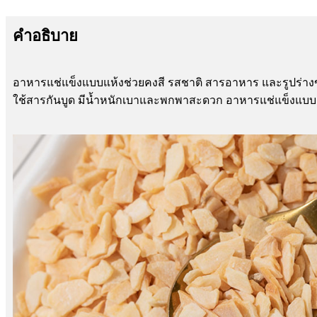
คำอธิบาย
อาหารแช่แข็งแบบแห้งช่วยคงสี รสชาติ สารอาหาร และรูปร่างของอ
ใช้สารกันบูด มีน้ำหนักเบาและพกพาสะดวก อาหารแช่แข็งแบบแห้