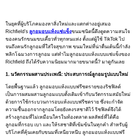
ในยุคที่ผู้บริโภคมองหาสิ่งใหม่และแตกต่างอยู่เสมอ
Richfield's
ลูกอมอบแห้งแช่แข็ง
ขนมชนิดนี้ดึงดูดความสนใจ
ของคนรักขนมขบเคี้ยวทั่วทุกหนแห่ง ตั้งแต่ผู้ใช้ TikTok ไป
จนถึงคนรักลูกอมที่ใส่ใจสุขภาพ ขนมใหม่ที่น่าตื่นเต้นนี้กำลัง
พลิกโฉมวงการลูกอม แต่ทำไมลูกอมอบแห้งแบบแช่แข็งของ
Richfield ถึงได้รับความนิยมมากมายขนาดนี้? มาดูกันเลย
1. นวัตกรรมผสานประเพณี: ประสบการณ์ลูกอมรูปแบบใหม่
โดยพื้นฐานแล้ว ลูกอมอบแห้งแบบฟรีซดรายของริชฟิลด์
เป็นการผสมผสานลูกอมแบบดั้งเดิมเข้ากับนวัตกรรมสมัยใหม่
ด้วยการใช้กระบวนการอบแห้งแบบฟรีซดราย ซึ่งจะกำจัด
ความชื้นออกจากลูกอมโดยยังคงรสชาติไว้ ริชฟิลด์จึงได้
สร้างลูกอมที่ไม่เหมือนใครในท้องตลาด ผลลัพธ์ที่ได้คือ
ลูกอมที่กรอบ เบา และให้รสชาติที่เข้มข้นในทุกคำ สำหรับผู้
บริโภคที่คุ้นเคยกับขนมที่เหนียวหนึบ ลูกอมอบแห้งแบบฟรี