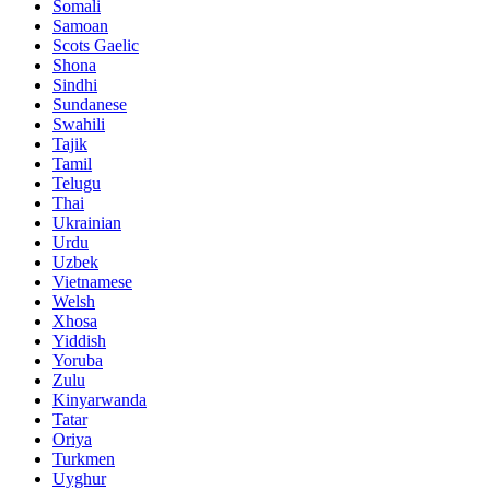
Somali
Samoan
Scots Gaelic
Shona
Sindhi
Sundanese
Swahili
Tajik
Tamil
Telugu
Thai
Ukrainian
Urdu
Uzbek
Vietnamese
Welsh
Xhosa
Yiddish
Yoruba
Zulu
Kinyarwanda
Tatar
Oriya
Turkmen
Uyghur