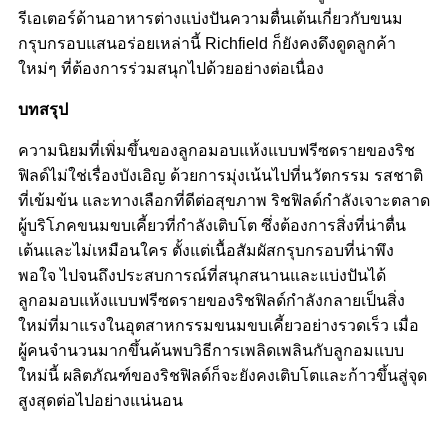
รีเอเตอร์ด้านอาหารต่างแบ่งปันความตื่นเต้นเกี่ยวกับขนม
กรุบกรอบแสนอร่อยเหล่านี้ Richfield ก็ยังคงดึงดูดลูกค้า
ใหม่ๆ ที่ต้องการร่วมสนุกไปด้วยอย่างต่อเนื่อง
บทสรุป
ความนิยมที่เพิ่มขึ้นของลูกอมอบแห้งแบบฟรีซดรายของริช
ฟิลด์ไม่ใช่เรื่องบังเอิญ ด้วยการมุ่งเน้นไปที่นวัตกรรม รสชาติ
ที่เข้มข้น และทางเลือกที่ดีต่อสุขภาพ ริชฟิลด์กำลังเจาะตลาด
ผู้บริโภคขนมขบเคี้ยวที่กำลังเติบโต ซึ่งต้องการสิ่งที่น่าตื่น
เต้นและไม่เหมือนใคร ตั้งแต่เนื้อสัมผัสกรุบกรอบที่น่าพึง
พอใจ ไปจนถึงประสบการณ์ที่สนุกสนานและแบ่งปันได้
ลูกอมอบแห้งแบบฟรีซดรายของริชฟิลด์กำลังกลายเป็นสิ่ง
ใหม่ที่มาแรงในอุตสาหกรรมขนมขบเคี้ยวอย่างรวดเร็ว เมื่อ
ผู้คนจำนวนมากขึ้นค้นพบวิธีการเพลิดเพลินกับลูกอมแบบ
ใหม่นี้ ผลิตภัณฑ์ของริชฟิลด์ก็จะยังคงเติบโตและก้าวขึ้นสู่จุด
สูงสุดต่อไปอย่างแน่นอน