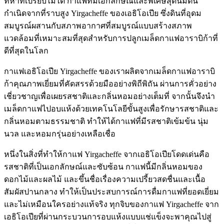
ที่หาที่เปรียบไม่ได้ กาแฟที่มีเอกลักษณ์และพิเศษสุดนี้มีต้น
กำเนิดจากที่ราบสูง Yirgacheffe ของเอธิโอเปีย ซึ่งดินที่อุดม
สมบูรณ์ผสานกับสภาพอากาศที่สมบูรณ์แบบสร้างสภาพ
แวดล้อมที่เหมาะสมที่สุดสำหรับการปลูกเมล็ดกาแฟอาราบิก้าที่
ดีที่สุดในโลก
กาแฟเอธิโอเปีย Yirgacheffe ของเราผลิตจากเมล็ดกาแฟอาราบิ
ก้าคุณภาพเยี่ยมที่คัดสรรด้วยมืออย่างพิถีพิถัน ผ่านการคั่วอย่าง
เชี่ยวชาญเพื่อเผยรสชาติและกลิ่นหอมอย่างเต็มที่ จากนั้นจึงนำ
เมล็ดกาแฟไปอบแห้งด้วยเทคโนโลยีขั้นสูงเพื่อรักษารสชาติและ
กลิ่นหอมตามธรรมชาติ ทำให้ได้กาแฟที่มีรสชาติเข้มข้น นุ่ม
นวล และหอมกรุ่นอย่างเหลือเชื่อ
หนึ่งในสิ่งที่ทำให้กาแฟ Yirgacheffe จากเอธิโอเปียโดดเด่นคือ
รสชาติที่เป็นเอกลักษณ์และซับซ้อน กาแฟนี้มีกลิ่นหอมของ
ดอกไม้และผลไม้ และขึ้นชื่อเรื่องความเปรี้ยวสดชื่นและเนื้อ
สัมผัสปานกลาง ทำให้เป็นประสบการณ์การดื่มกาแฟที่ยอดเยี่ยม
และไม่เหมือนใครอย่างแท้จริง ทุกจิบของกาแฟ Yirgacheffe จาก
เอธิโอเปียที่ผ่านกระบวนการอบแห้งแบบแช่แข็งจะพาคุณไปสู่